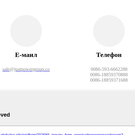
Е-маил
Телефон
sale@justpowergroup.co
0086-593-6662288
0086-18859370888
0086-18859371688