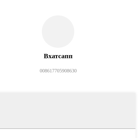
Вхатсапп
008617705908630