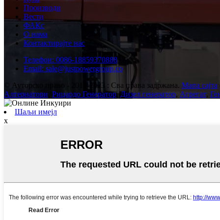
Производи
Вести
ФАКс
О нама
Контактирајте нас
Телефон: 0086-18859370888
Email: sale@justpowergroup.co
© Ауторско право - 2010-2023 : Сва права задржана.
Мапа сајта
Алтернатори
,
Рицардо Генератор
,
Дизел генератор
,
Агрегат
,
Ге
Шаљи имејл
x