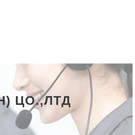
) ЦО.,ЛТД