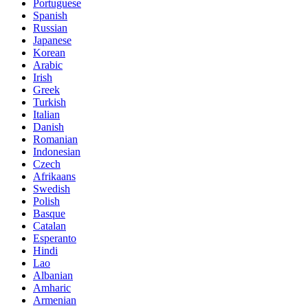
Portuguese
Spanish
Russian
Japanese
Korean
Arabic
Irish
Greek
Turkish
Italian
Danish
Romanian
Indonesian
Czech
Afrikaans
Swedish
Polish
Basque
Catalan
Esperanto
Hindi
Lao
Albanian
Amharic
Armenian