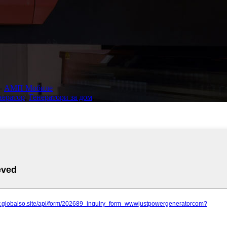
-
АМП Мобиле
нератор
,
Генератори за дом
,