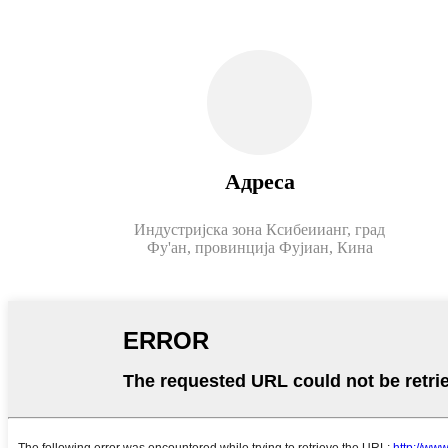
Адреса
Индустријска зона Ксибеиианг, град
Фу'ан, провинција Фујиан, Кина