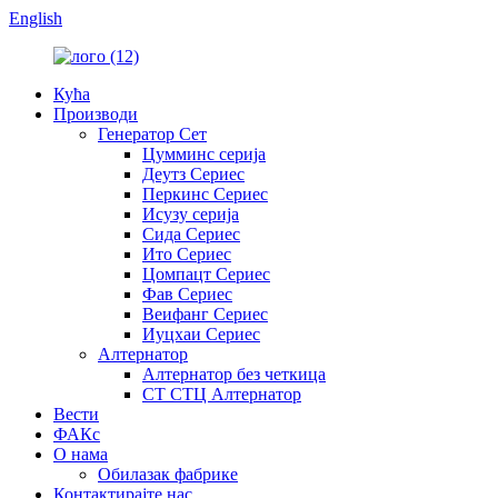
English
Кућа
Производи
Генератор Сет
Цумминс серија
Деутз Сериес
Перкинс Сериес
Исузу серија
Сида Сериес
Ито Сериес
Цомпацт Сериес
Фав Сериес
Веифанг Сериес
Иуцхаи Сериес
Алтернатор
Алтернатор без четкица
СТ СТЦ Алтернатор
Вести
ФАКс
О нама
Обилазак фабрике
Контактирајте нас