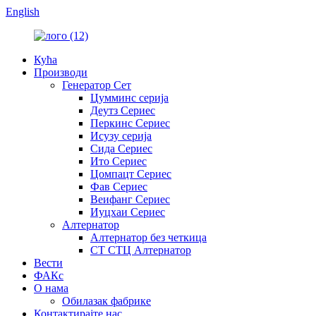
English
Кућа
Производи
Генератор Сет
Цумминс серија
Деутз Сериес
Перкинс Сериес
Исузу серија
Сида Сериес
Ито Сериес
Цомпацт Сериес
Фав Сериес
Веифанг Сериес
Иуцхаи Сериес
Алтернатор
Алтернатор без четкица
СТ СТЦ Алтернатор
Вести
ФАКс
О нама
Обилазак фабрике
Контактирајте нас