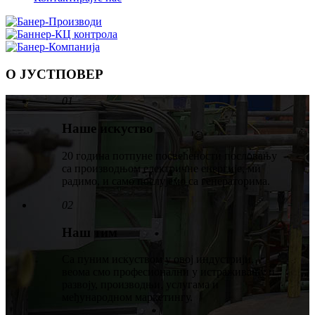
О ЈУСТПОВЕР
01
Наше искуство
20 година потпуне посвећености пословању
са производњом електричне енергије, ми
радимо, и само послујемо са генераторима.
02
Наш тим
Са пуним искуством у овој индустрији,
веома смо професионални у истраживању и
развоју, производњи, услугама и
међународном маркетингу.