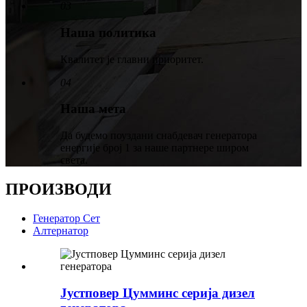
03
Наша политика
Квалитет је главни приоритет.
04
Наша мета
Да будемо поуздани снабдевач генератора
енергије број 1 за наше партнере широм
света.
ПРОИЗВОДИ
Генератор Сет
Алтернатор
Јустповер Цумминс серија дизел