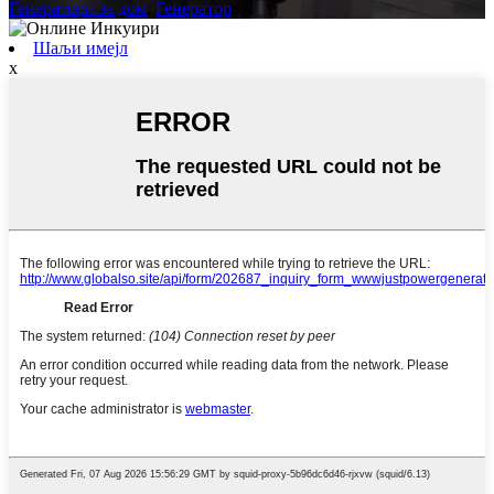
Генератори за дом
,
Генератор
,
Шаљи имејл
x