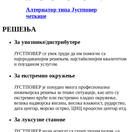
Алтернатор типа Јустповер
четкице
РЕШЕЊА
За увознике/дистрибутере
ЈУСТПОВЕР се увек труди да им помогне са
најпродаванијим решењем, најстабилнијим квалитетом
и поузданом услугом.
За екстремно окружење
ЈУСТПОВЕР је понудио многа професионална
инжењерска решења за тешке ситуације, као што су
екстремно вруће или екстремно хладно окружење,
велика надморска висина, висока влажност, рударство,
дата центар, морско острво, ЦНЦ процесни центар итд.
За луксузне станове
ЈУСТПОВЕР нуди агрегат са супер тихим радом, са