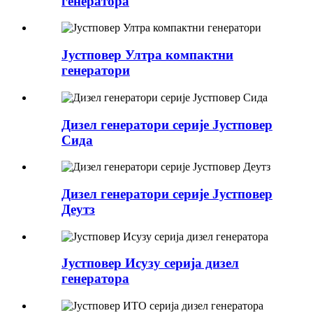
генератора
Јустповер Ултра компактни
генератори
Дизел генератори серије Јустповер
Сида
Дизел генератори серије Јустповер
Деутз
Јустповер Исузу серија дизел
генератора