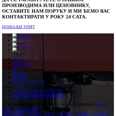
ПРОИЗВОДИМА ИЛИ ЦЕНОВНИКУ,
ОСТАВИТЕ НАМ ПОРУКУ И МИ ЋЕМО ВАС
КОНТАКТИРАТИ У РОКУ 24 САТА.
ПОШАЉИ УПИТ
Кућа
Производи
Вести
ФАКс
О нама
Контактирајте нас
Телефон: 0086-18859370888
Email: sale@justpowergroup.co
© Ауторско право - 2010-2023 : Сва права задржана.
Мапа
сајта
-
АМП Мобиле
Алтернатори
,
Агрегат
,
Дизел генератор
,
Рицардо Генератор
,