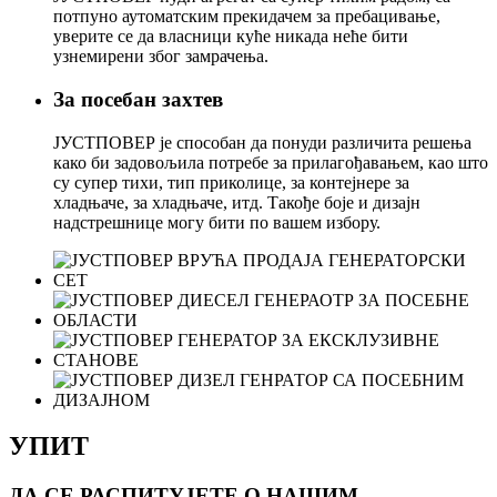
потпуно аутоматским прекидачем за пребацивање,
уверите се да власници куће никада неће бити
узнемирени због замрачења.
За посебан захтев
ЈУСТПОВЕР је способан да понуди различита решења
како би задовољила потребе за прилагођавањем, као што
су супер тихи, тип приколице, за контејнере за
хладњаче, за хладњаче, итд. Такође боје и дизајн
надстрешнице могу бити по вашем избору.
УПИТ
ДА СЕ РАСПИТУЈЕТЕ О НАШИМ