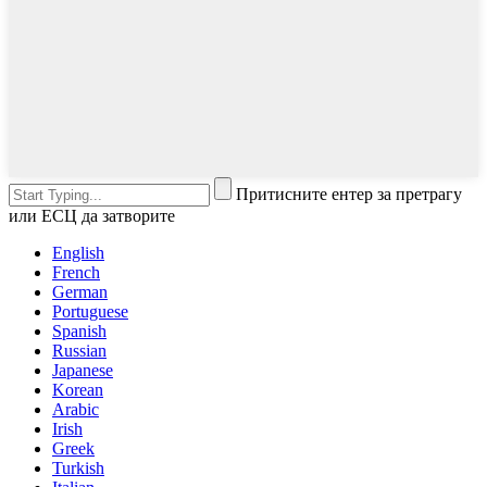
Притисните ентер за претрагу
или ЕСЦ да затворите
English
French
German
Portuguese
Spanish
Russian
Japanese
Korean
Arabic
Irish
Greek
Turkish