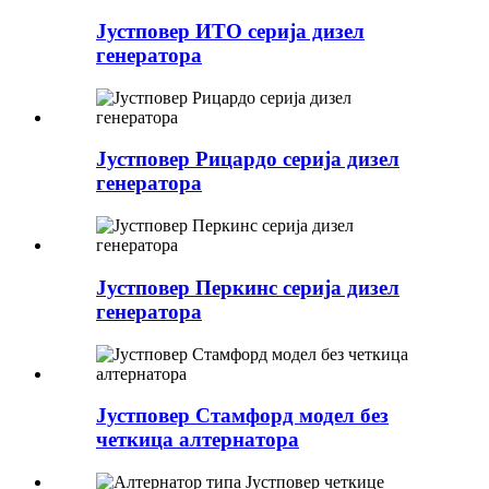
Јустповер ИТО серија дизел
генератора
Јустповер Рицардо серија дизел
генератора
Јустповер Перкинс серија дизел
генератора
Јустповер Стамфорд модел без
четкица алтернатора