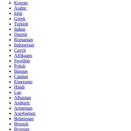
Korean
Arabic
Irish
Greek
Turkish
Italian
Danish
Romanian
Indonesian
Czech
Afrikaans
Swedish
Polish
Basque
Catalan
Esperanto
Hindi
Lao
Albanian
Amharic
Armenian
Azerbaijani
Belarusian
Bengali
Bosnian