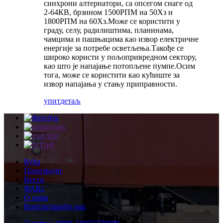
синхрони алтернатори, са опсегом снаге од
2-64КВ, брзином 1500РПМ на 50Хз и
1800РПМ на 60Хз.Може се користити у
граду, селу, радилиштима, планинама,
чамцима и пашњацима као извор електричне
енергије за потребе осветљења.Такође се
широко користи у пољопривредном сектору,
као што је напајање потопљене пумпе.Осим
тога, може се користити као кућиште за
извор напајања у стању приправности.
упит
детаљ
Кућа
Производи
Вести
ФАКс
О нама
Контактирајте нас