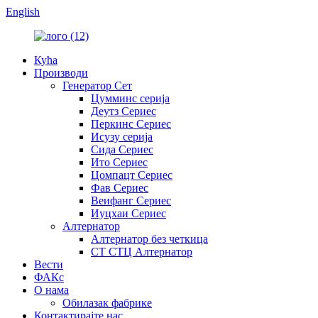
English
Кућа
Производи
Генератор Сет
Цумминс серија
Деутз Сериес
Перкинс Сериес
Исузу серија
Сида Сериес
Ито Сериес
Цомпацт Сериес
Фав Сериес
Веифанг Сериес
Иуцхаи Сериес
Алтернатор
Алтернатор без четкица
СТ СТЦ Алтернатор
Вести
ФАКс
О нама
Обилазак фабрике
Контактирајте нас