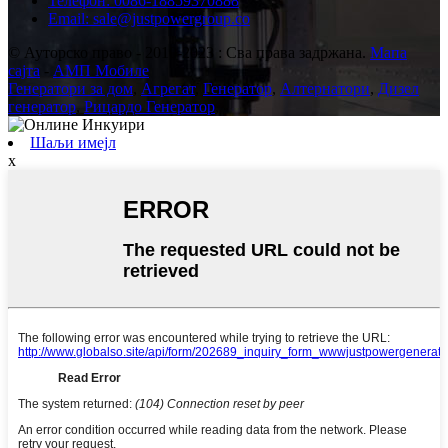
Телефон: 0086-18859370888
Email: sale@justpowergroup.co
© Ауторско право - 2010-2023 : Сва права задржана.
Мапа
сајта
-
АМП Мобиле
Генератори за дом
,
Агрегат
,
Генератор
,
Алтернатори
,
Дизел
генератор
,
Рицардо Генератор
,
Шаљи имејл
x