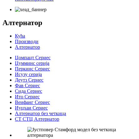
Алтернатор
Кућа
Производи
Алтернатор
Цомпацт Сериес
Цумминс серија
Перкинс Сериес
Исузу серија
Деутз Сериес
Фав Сериес
Сида Сериес
Ито Сериес
Веифанг Сериес
Иуцхаи Сериес
Алтернатор без четкица
СТ СТЦ Алтернатор