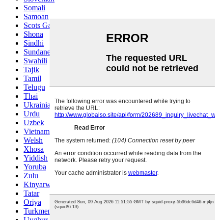
Somali
Samoan
Scots Gaelic
Shona
Sindhi
Sundanese
Swahili
Tajik
Tamil
Telugu
Thai
Ukrainian
Urdu
Uzbek
Vietnamese
Welsh
Xhosa
Yiddish
Yoruba
Zulu
Kinyarwanda
Tatar
Oriya
Turkmen
Uyghur