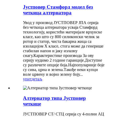
Јустповер Стамфорд модел без
четкица алтернатора
Увод у производ ЈУСТПОВЕР ЈПА серија
без четкица алтернатора усваја Стамфорд
технологију, користећи материјале врхунске
класе, као што су 800 силиконски челик за
ротор и статор, чиста бакарна жица са
изолацијом Х класе, стога може да генерише
стабилан напон и јаку излазну
снагу.Карактеристике производа За ову
серију нудимо 2 године гаранције.Доступне
су различите опције боја.Најпопуларније боје
су сива, црна и зелена.Такође неки купци
воле црвену и војно зелену боју...
упит
детаљ
Алтернатор типа Јустповер
четкице
ЈУСТПОВЕР СТ/ СТЦ серија су 4-полни АЦ